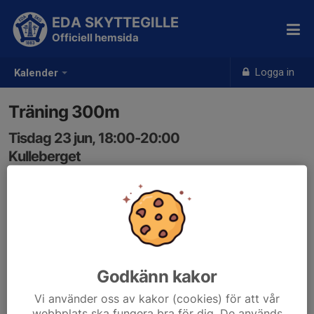
EDA SKYTTEGILLE
Officiell hemsida
Logga in
Kalender
Träning 300m
Tisdag 23 jun, 18:00-20:00
Kulleberget
Samling: 18:00
Godkänn kakor
Vi använder oss av kakor (cookies) för att vår
webbplats ska fungera bra för dig. De används