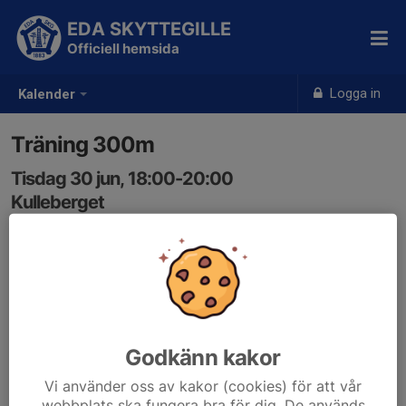
EDA SKYTTEGILLE
Officiell hemsida
Logga in
Kalender
Träning 300m
Tisdag 30 jun, 18:00-20:00
Kulleberget
Samling: 18:00
Godkänn kakor
Vi använder oss av kakor (cookies) för att vår
webbplats ska fungera bra för dig. De används