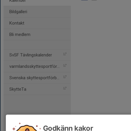
Kalender
Bildgalleri
Kontakt
Bli medlem
SvSF Tävlingskalender
varmlandsskyttesportförbu
Svenska skyttesportförbun
SkytteTa
Godkänn kakor