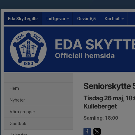
Eda Skyttegille
Luftgevär
Gevär 6,5
Korthåll
EDA SKYTT
Officiell hemsida
Seniorskytte
Hem
Tisdag 26 maj, 18
Nyheter
Kulleberget
Våra grupper
Samling: 18:00
Gästbok