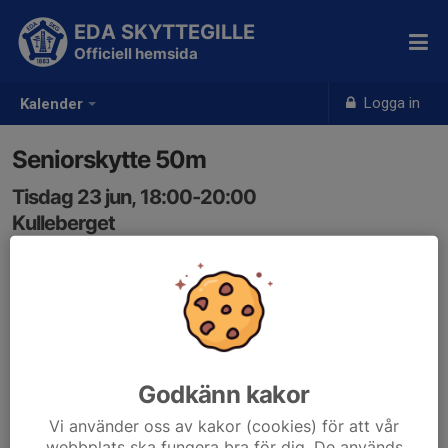
EDA SKYTTEGILLE
Officiell hemsida
Logga in
Kalender
Seniorskytte 50m
Tisdag 23 jun, 18:00-20:00
Kulleberget
Samling: 18:00
Godkänn kakor
Vi använder oss av kakor (cookies) för att vår
webbplats ska fungera bra för dig. De används