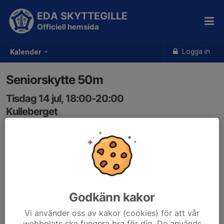
EDA SKYTTEGILLE
Officiell hemsida
Logga in
Kalender
Seniorskytte 50m
Tisdag 14 jul, 18:00-20:00
Kulleberget
Samling: 18:00
Godkänn kakor
Vi använder oss av kakor (cookies) för att vår
webbplats ska fungera bra för dig. De används