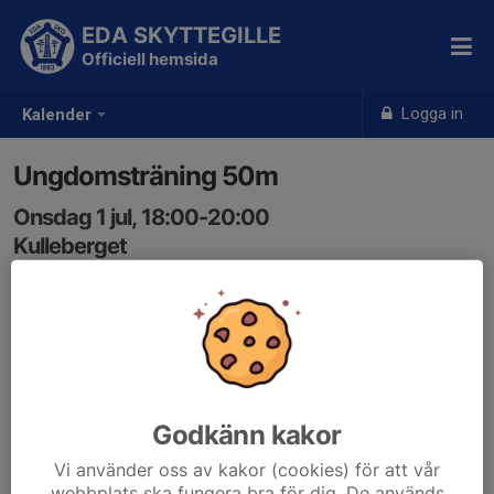
EDA SKYTTEGILLE
Officiell hemsida
Logga in
Kalender
Ungdomsträning 50m
Onsdag 1 jul, 18:00-20:00
Kulleberget
Samling: 18:00
Godkänn kakor
Vi använder oss av kakor (cookies) för att vår
webbplats ska fungera bra för dig. De används