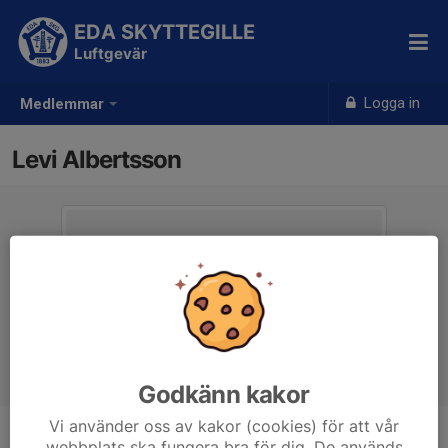
EDA SKYTTEGILLE
Luftgevär
Logga in
Medlemmar
Levi Albertsson
Godkänn kakor
Vi använder oss av kakor (cookies) för att vår
webbplats ska fungera bra för dig. De används
Ålder
9 år