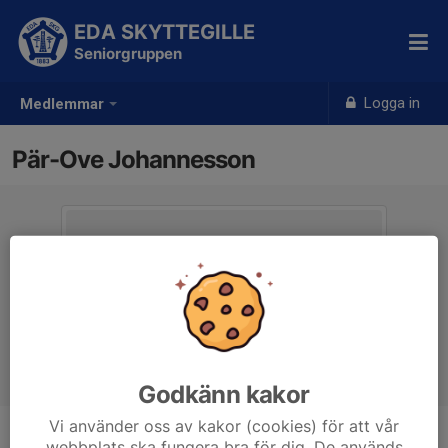
EDA SKYTTEGILLE
Seniorgruppen
Logga in
Medlemmar
Pär-Ove Johannesson
Godkänn kakor
Vi använder oss av kakor (cookies) för att vår
webbplats ska fungera bra för dig. De används
Ålder
65 år