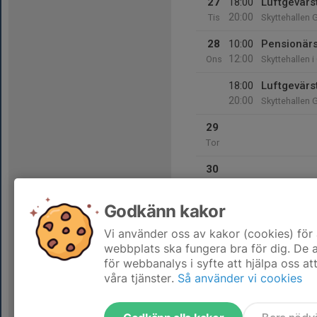
27
18:00
Luftgevärs
20:00
Tis
Skyttehallen 
28
10:00
Pensionärs
12:00
Ons
Skyttehallen i
18:00
Luftgevärs
20:00
Skyttehallen 
29
Tor
30
Fre
Godkänn kakor
31
Lör
Vi använder oss av kakor (cookies) för 
webbplats ska fungera bra för dig. De
för webbanalys i syfte att hjälpa oss at
våra tjänster.
Så använder vi cookies