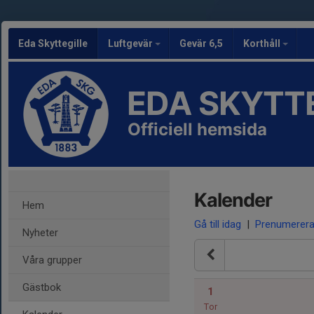
Eda Skyttegille
Luftgevär
Gevär 6,5
Korthåll
EDA SKYTT
Officiell hemsida
Kalender
Hem
Gå till idag
|
Prenumerer
Nyheter
Våra grupper
Gästbok
1
Tor