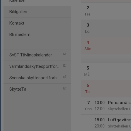
Kalender
2
Bildgalleri
Fre
Kontakt
3
Lör
Bli medlem
4
Sön
SvSF Tävlingskalender
varmlandsskyttesportförbu
5
Mån
Svenska skyttesportförbun
6
SkytteTa
Tis
7
10:00
Pensionärs
12:00
Ons
Skyttehallen i
18:00
Luftgevärs
20:00
Skyttehallen 