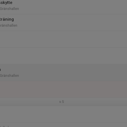
skytte
 Gränshallen
träning
Gränshallen
n
 Gränshallen
v.5