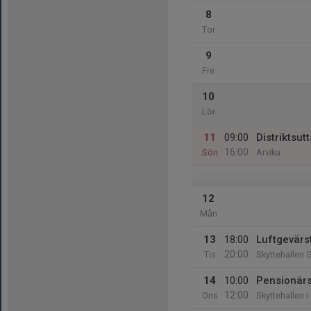
8
Tor
9
Fre
10
Lör
11
09:00
Distriktsut
16:00
Sön
Arvika
12
Mån
13
18:00
Luftgevärs
20:00
Tis
Skyttehallen 
14
10:00
Pensionärs
12:00
Ons
Skyttehallen i