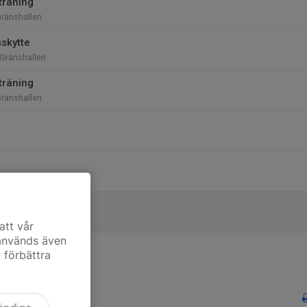
träning
Gränshallen
skytte
 Gränshallen
träning
Gränshallen
att vår
 används även
t förbättra