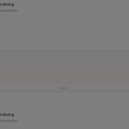
träning
Gränshallen
v.4
träning
Gränshallen