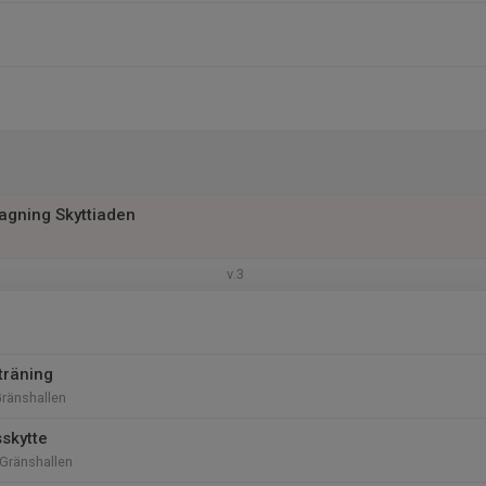
tagning Skyttiaden
v.3
träning
Gränshallen
skytte
 Gränshallen