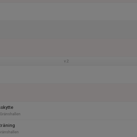
v.2
skytte
 Gränshallen
träning
Gränshallen