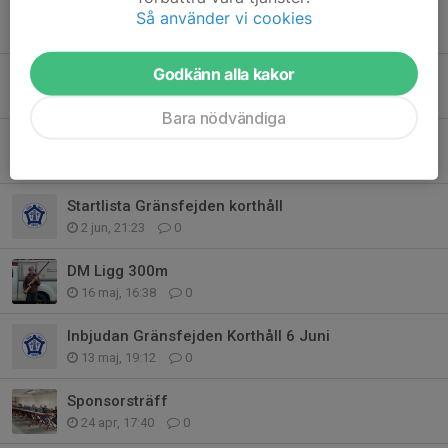
Midsommar
Så använder vi cookies
19 jun, 07:25
0
Godkänn alla kakor
Gränsfejden 50m
6 jun, 18:22
0
Bara nödvändiga
Resultat Gränsfejden Korthål 2026
6 jun, 16:08
0
Startlista Gränsfejden korthåll
2 jun, 21:23
0
DM Ligg 300m
16 maj, 16:38
0
Inbjudan Gränsfejden Korthåll 6 Juni
13 maj, 19:12
0
Sponsorsträff
24 apr, 17:40
0