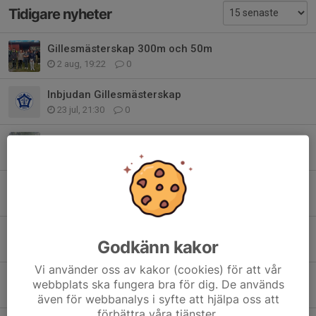
Tidigare nyheter
Gillesmästerskap 300m och 50m
2 aug, 19:22
0
Inbjudan Gillesmästerskap
23 jul, 21:30
0
Gränsfejden 300m
12 jul, 15:59
0
Resultat Gränsfejden 300m 2026
12 jul, 14:18
0
Startlista Gränsfejden 300m 2026
Godkänn kakor
7 jul, 20:14
0
Vi använder oss av kakor (cookies) för att vår
Inbjudan Gränsfejden 300m 2026
webbplats ska fungera bra för dig. De används
23 jun, 18:37
0
även för webbanalys i syfte att hjälpa oss att
förbättra våra tjänster.