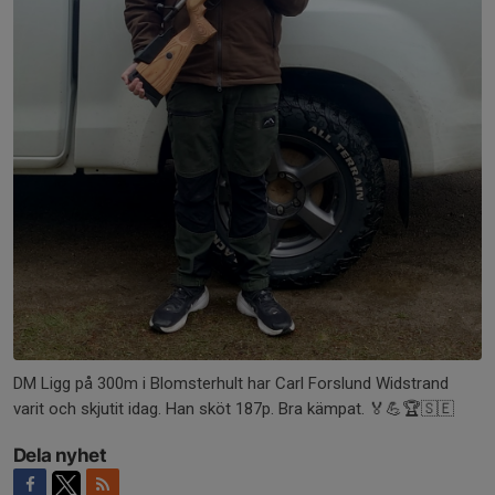
DM Ligg på 300m i Blomsterhult har Carl Forslund Widstrand
varit och skjutit idag. Han sköt 187p. Bra kämpat. 🏅💪🏆🇸🇪
Dela nyhet