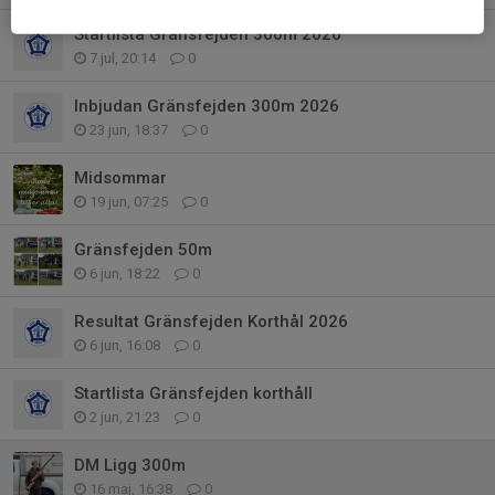
Startlista Gränsfejden 300m 2026
7 jul, 20:14
0
Inbjudan Gränsfejden 300m 2026
23 jun, 18:37
0
Midsommar
19 jun, 07:25
0
Gränsfejden 50m
6 jun, 18:22
0
Resultat Gränsfejden Korthål 2026
6 jun, 16:08
0
Startlista Gränsfejden korthåll
2 jun, 21:23
0
DM Ligg 300m
16 maj, 16:38
0