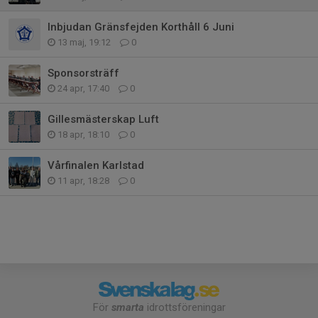
Inbjudan Gränsfejden Korthåll 6 Juni
13 maj, 19:12
0
Sponsorsträff
24 apr, 17:40
0
Gillesmästerskap Luft
18 apr, 18:10
0
Vårfinalen Karlstad
11 apr, 18:28
0
För
smarta
idrottsföreningar