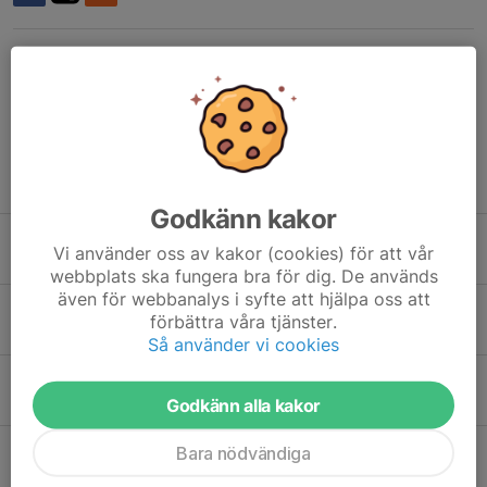
Kommentarer
Tidigare nyheter
Godkänn kakor
Gillesmästerskap 300m och 50m
Vi använder oss av kakor (cookies) för att vår
2 aug, 19:22
0
webbplats ska fungera bra för dig. De används
även för webbanalys i syfte att hjälpa oss att
Inbjudan Gillesmästerskap
förbättra våra tjänster.
23 jul, 21:30
0
Så använder vi cookies
Gränsfejden 300m
Godkänn alla kakor
12 jul, 15:59
0
Resultat Gränsfejden 300m 2026
Bara nödvändiga
12 jul, 14:18
0