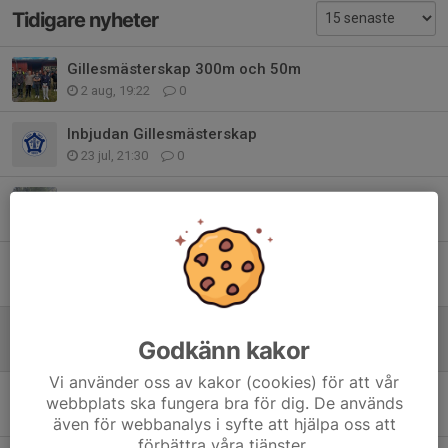
Tidigare nyheter
Gillesmästerskap 300m och 50m
2 aug, 19:22
0
Inbjudan Gillesmästerskap
23 jul, 21:30
0
Gränsfejden 300m
12 jul, 15:59
0
Resultat Gränsfejden 300m 2026
12 jul, 14:18
0
Startlista Gränsfejden 300m 2026
Godkänn kakor
7 jul, 20:14
0
Vi använder oss av kakor (cookies) för att vår
Inbjudan Gränsfejden 300m 2026
webbplats ska fungera bra för dig. De används
23 jun, 18:37
0
även för webbanalys i syfte att hjälpa oss att
förbättra våra tjänster.