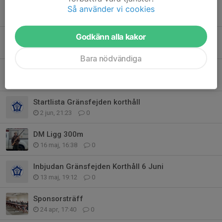
Midsommar
Så använder vi cookies
19 jun, 07:25
0
Godkänn alla kakor
Gränsfejden 50m
6 jun, 18:22
0
Bara nödvändiga
Resultat Gränsfejden Korthål 2026
6 jun, 16:08
0
Startlista Gränsfejden korthåll
2 jun, 21:23
0
DM Ligg 300m
16 maj, 16:38
0
Inbjudan Gränsfejden Korthåll 6 Juni
13 maj, 19:12
0
Sponsorsträff
24 apr, 17:40
0