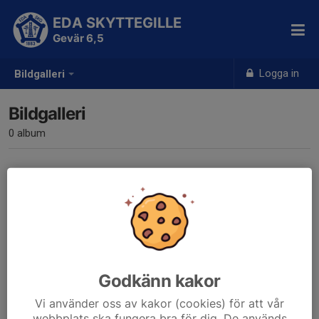
EDA SKYTTEGILLE
Gevär 6,5
Logga in
Bildgalleri
Bildgalleri
0 album
Inga album skapade
Godkänn kakor
Vi använder oss av kakor (cookies) för att vår
webbplats ska fungera bra för dig. De används