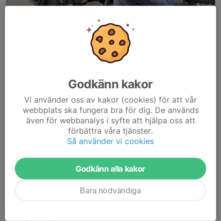
Nu är det dags att ladda om.
På onsdag den 11/1 från 10.00 är det dags igen för er att skjuta
en serie eller två.
Godkänn kakor
Och naturligtvis avsluta med kaffe och bröd fån Källmans.
Härligt välkomna!
Vi använder oss av kakor (cookies) för att vår
webbplats ska fungera bra för dig. De används
Dela nyhet
även för webbanalys i syfte att hjälpa oss att
förbättra våra tjänster.
Så använder vi cookies
Kommentarer
Godkänn alla kakor
Bara nödvändiga
Tidigare nyheter