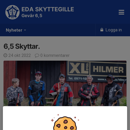
EDA SKYTTEGILLE
Gevär 6,5
Logga in
Nyheter
6,5 Skyttar.
24 okt 2022
0 kommentarer