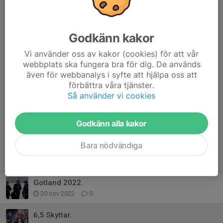
Edas 6,5 skyttar som deltog på Gränsfejden 2022.
Godkänn kakor
Vi använder oss av kakor (cookies) för att vår
Dela nyhet
webbplats ska fungera bra för dig. De används
även för webbanalys i syfte att hjälpa oss att
förbättra våra tjänster.
Så använder vi cookies
Kommentarer
Godkänn alla kakor
Bara nödvändiga
Tidigare nyheter
Gotland 2022.
20 nov 2022
0
6,5 Skyttar.