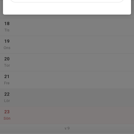
17
Mån
18
Tis
19
Ons
20
Tor
21
Fre
22
Lör
23
Sön
v.9