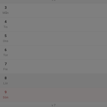
3
Mån
4
Tis
5
Ons
6
Tor
7
Fre
8
Lör
9
Sön
v.7