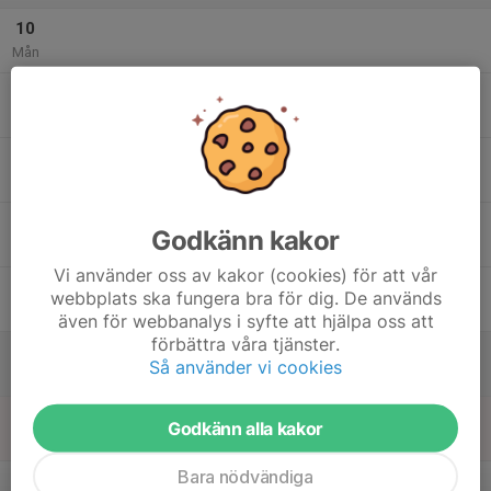
10
Mån
11
Tis
12
Ons
13
Godkänn kakor
Tor
Vi använder oss av kakor (cookies) för att vår
14
webbplats ska fungera bra för dig. De används
Fre
även för webbanalys i syfte att hjälpa oss att
förbättra våra tjänster.
15
Så använder vi cookies
Lör
16
Godkänn alla kakor
Sön
Bara nödvändiga
v.8