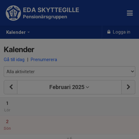
EDA SKYTTEGILLE
Pensionärsgruppen
Logga in
Kalender
Kalender
Gå till idag
|
Prenumerera
Februari 2025
1
Lör
2
Sön
v.6