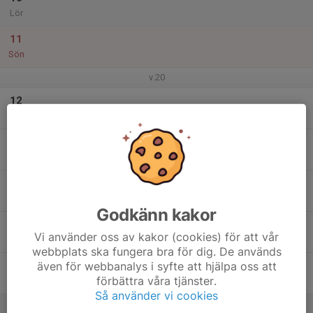
Lör
11
Sön
v.20
12
Mån
13
Tis
14
Ons
Godkänn kakor
15
Vi använder oss av kakor (cookies) för att vår
Tor
webbplats ska fungera bra för dig. De används
även för webbanalys i syfte att hjälpa oss att
16
förbättra våra tjänster.
Fre
Så använder vi cookies
17