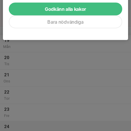
Lör
Godkänn alla kakor
18
Sön
Bara nödvändiga
v.21
19
Mån
20
Tis
21
Ons
22
Tor
23
Fre
24