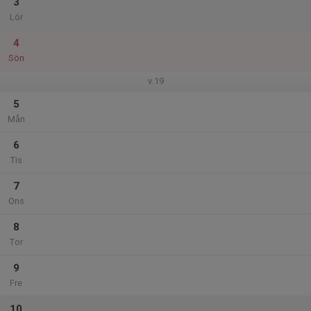
3
Lör
4
Sön
v.19
5
Mån
6
Tis
7
Ons
8
Tor
9
Fre
10