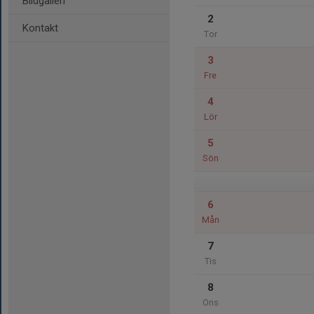
Bildgalleri
2
Kontakt
Tor
3
Fre
4
Lör
5
Sön
6
Mån
7
Tis
8
Ons