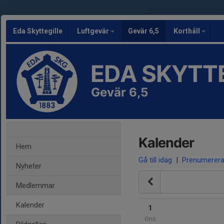
Eda Skyttegille
Luftgevär
Gevär 6,5
Korthåll
EDA SKYTT
Gevär 6,5
Kalender
Hem
Gå till idag
|
Prenumerer
Nyheter
Medlemmar
Kalender
1
Ons