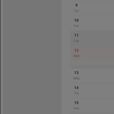
9
Tor
10
Fre
11
Lör
12
Sön
13
Mån
14
Tis
15
Ons