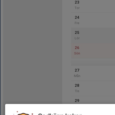
23
Tor
24
Fre
25
Lör
26
Sön
27
Mån
28
Tis
29
Ons