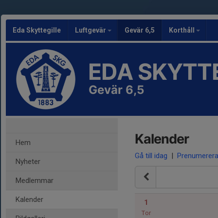
Eda Skyttegille
Luftgevär
Gevär 6,5
Korthåll
EDA SKYTT
Gevär 6,5
Kalender
Hem
Gå till idag
|
Prenumerer
Nyheter
Medlemmar
Kalender
1
Tor