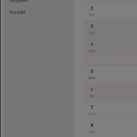
Bildgalleri
2
Kontakt
Fre
3
Lör
4
Sön
5
Mån
6
Tis
7
Ons
8
Tor