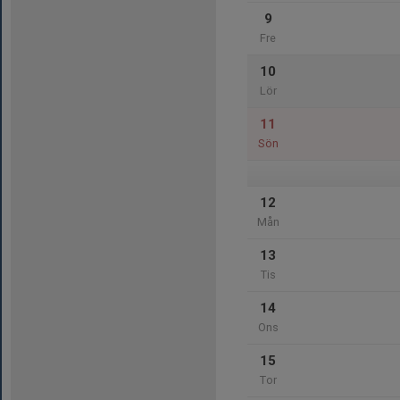
9
Fre
10
Lör
11
Sön
12
Mån
13
Tis
14
Ons
15
Tor